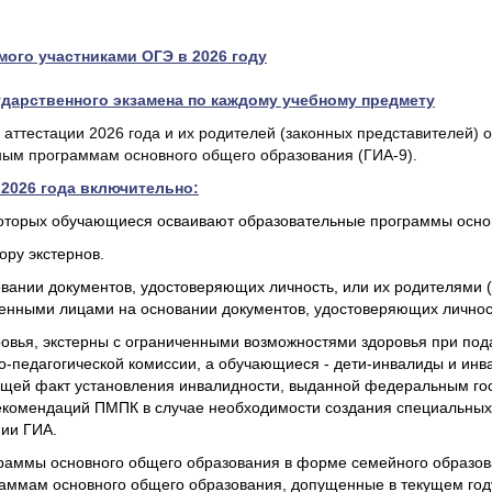
ого участниками ОГЭ в 2026 году
дарственного экзамена по каждому учебному предмету
ттестации 2026 года и их родителей (законных представителей) о
ьным программам основного общего образования (ГИА-9).
 2026 года включительно:
которых обучающиеся осваивают образовательные программы осно
ору экстернов.
вании документов, удостоверяющих личность, или их родителями 
енными лицами на основании документов, удостоверяющих личност
вья, экстерны с ограниченными возможностями здоровья при пода
-педагогической комиссии, а обучающиеся - дети-инвалиды и инва
ющей факт установления инвалидности, выданной федеральным г
рекомендаций ПМПК в случае необходимости создания специальных
нии ГИА.
граммы основного общего образования в форме семейного образо
аммам основного общего образования, допущенные в текущем году