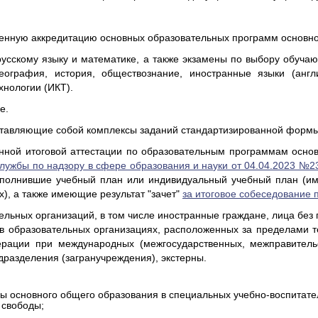
нную аккредитацию основных образовательных программ основног
русскому языку и математике, а также экзамены по выбору обуча
география, история, обществознание, иностранные языки (англ
нологии (ИКТ).
е.
ставляющие собой комплексы заданий стандартизированной формы
енной итоговой аттестации по образовательным программам осно
ужбы по надзору в сфере образования и науки от 04.04.2023 №2
ыполнившие учебный план или индивидуальный учебный план (и
х), а также имеющие результат "зачет"
за итоговое собеседование п
ных организаций, в том числе иностранные граждане, лица без г
 образовательных организациях, расположенных за пределами т
ерации при международных (межгосударственных, межправитель
разделения (загранучреждения), экстерны.
 основного общего образования в специальных учебно-воспитател
 свободы;