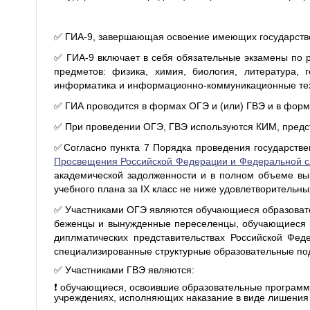
✅ ГИА-9
, завершающая освоение имеющих государстве
✅ ГИА-9 включает в себя обязательные экзамены по 
предметов: физика, химия, биология, литература, 
информатика и информационно-коммуникационные тех
✅ ГИА проводится в формах
ОГЭ
и (или)
ГВЭ
и в форм
✅ При проведении ОГЭ, ГВЭ используются КИМ, пред
✅Согласно пункта 7 Порядка проведения государств
Просвещения Российской Федерации и Федеральной сл
академической задолженности и в полном объеме в
учебного плана за IX класс не ниже удовлетворительны
✅ Участниками ОГЭ являются обучающиеся образователь
беженцы и вынужденные переселенцы, обучающиеся в
диплматических представительствах Российской Фед
специализированные структурные образовательные под
✅ Участниками ГВЭ являются:
❗️ обучающиеся, освоившие образовательные программы
учреждениях, исполняющих наказание в виде лишения