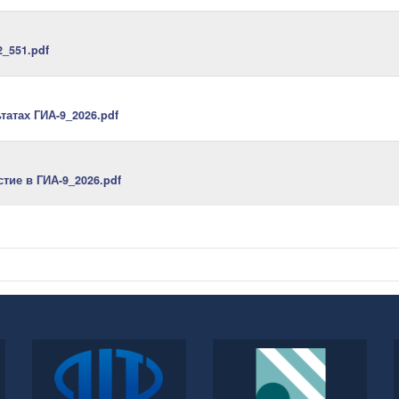
_551.pdf
атах ГИА-9_2026.pdf
тие в ГИА-9_2026.pdf
ФГБУ
Федеральный институт
«Федеральный центр
педагогических
тестирования»
измерений