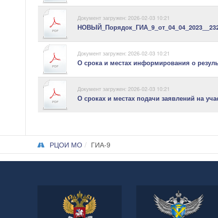
Документ загружен: 2026-02-03 10:21
НОВЫЙ_Порядок_ГИА_9_от_04_04_2023__232
Документ загружен: 2026-02-03 10:21
О срока и местах информирования о результ
Документ загружен: 2026-02-03 10:21
О сроках и местах подачи заявлений на учас
РЦОИ МО
ГИА-9
Министерство
Федеральная служба по
просвещения Российской
надзору в сфере
Федерации
образования и науки