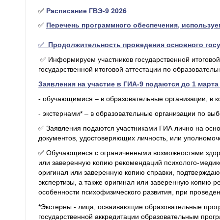
✅
Расписание ГВЭ-9 2026
✅
Перечень программного обеспечения, используем
✅
Продолжительность проведения основного госу
✅ Информируем участников государственной итоговой а
государственной итоговой аттестации по образовател
Заявления на участие в ГИА-9 подаются до 1 марта
- обучающимися – в образовательные организации, в 
- экстернами* – в образовательные организации по выб
✅ Заявления подаются участниками ГИА лично на осно
документов, удостоверяющих личность, или уполномоч
✅ Обучающиеся с ограниченными возможностями здоро
или заверенную копию рекомендаций психолого-медико
оригинал или заверенную копию справки, подтвержда
экспертизы, а также оригинал или заверенную копию 
особенности психофизического развития, при проведе
*Экстерны - лица, осваивающие образовательные про
государственной аккредитации образовательным прогр