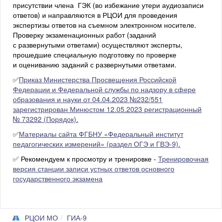
присутствии члена ГЭК (во избежание утери аудиозаписи
ответов) и направляются в РЦОИ для проведения
экспертизы ответов на съемном электронном носителе.
Проверку экзаменационных работ (заданий
с развернутыми ответами) осуществляют эксперты,
прошедшие специальную подготовку по проверке
и оцениванию заданий с развернутыми ответами.
✅
Приказ Министерства Просвещения Российской
Федерации и Федеральной службы по надзору в сфере
образования и науки от 04.04.2023 №232/551
зарегистрирован Минюстом 12.05.2023 регистрационный
№ 73292 (Порядок).
✅
Материалы сайта ФГБНУ «Федеральный институт
педагогических измерений» (раздел ОГЭ и ГВЭ-9).
✅ Рекомендуем к просмотру и тренировке -
Тренировочная
версия станции записи устных ответов основного
государственного экзамена
РЦОИ МО
ГИА-9